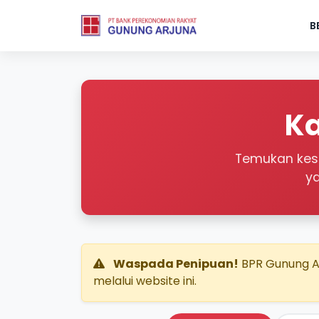
B
Ka
Temukan kese
y
Waspada Penipuan!
BPR Gunung Ar
melalui website ini.