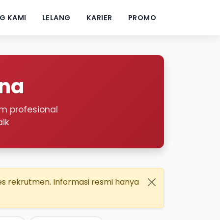
G KAMI
LELANG
KARIER
PROMO
una
m profesional
ik
 rekrutmen. Informasi resmi hanya